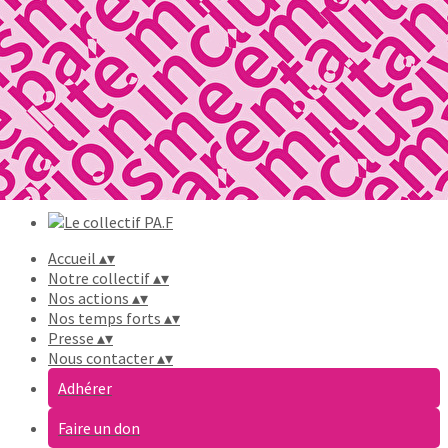
Exporter les lignes sélectionnées
Exporter toutes les colonnes
Exporter uniquement les colonnes affichées
Menu
Ajoutez un logo, un bouton, des réseaux sociaux
Cliquez pour éditer
Accueil
▴
▾
Notre collectif
▴
▾
Nos actions
▴
▾
Nos temps forts
▴
▾
Presse
▴
▾
Nous contacter
▴
▾
Adhérer
Faire un don