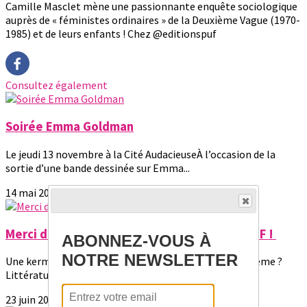
Camille Masclet mène une passionnante enquête sociologique
auprès de « féministes ordinaires » de la Deuxième Vague (1970-
1985) et de leurs enfants ! Chez @editionspuf
Consultez également
Soirée Emma Goldman
Le jeudi 13 novembre à la Cité AudacieuseÀ l’occasion de la
sortie d’une bande dessinée sur Emma...
14 mai 2026
Merci d'avoir été avec nous pour L'Été du Pa.F !
ABONNEZ-VOUS À
NOTRE NEWSLETTER
Une kermesse joyeuse, sorore et kids-friendly !✨Le thème ?
Littérature jeunesse : pour des...
23 juin 2025