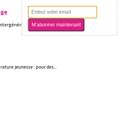
age
ntergénérationnelle, kids...
M'abonner maintenant
ature jeunesse : pour des...