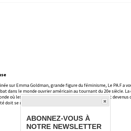
use
essinée sur Emma Goldman, grande figure du féminisme, Le PA.F a 
at dans le monde ouvrier américain au tournant du 20e siècle. La 
monde où les changements politiques collectifs semblent devenus d
été doit se mobiliser…
ABONNEZ-VOUS À
NOTRE NEWSLETTER