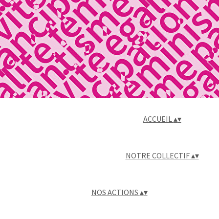
ACCUEIL
▴
▾
NOTRE COLLECTIF
▴
▾
NOS ACTIONS
▴
▾