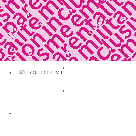
Exporter les lignes sélectionnées
Exporter toutes les colonnes
Exporter uniquement les colonnes affichées
Menu
Ajoutez un logo, un bouton, des réseaux sociaux
Cliquez pour éditer