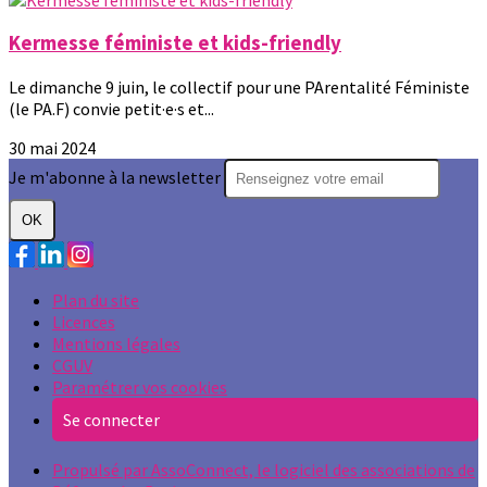
Kermesse féministe et kids-friendly
Le dimanche 9 juin, le collectif pour une PArentalité Féministe
(le PA.F) convie petit·e·s et...
30 mai 2024
Je m'abonne à la newsletter
OK
Plan du site
Licences
Mentions légales
CGUV
Paramétrer vos cookies
Se connecter
Propulsé par AssoConnect, le logiciel des associations de