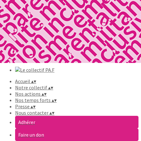
Exporter les lignes sélectionnées
Exporter toutes les colonnes
Exporter uniquement les colonnes affichées
Menu
Ajoutez un logo, un bouton, des réseaux sociaux
Cliquez pour éditer
Accueil
▴
▾
Notre collectif
▴
▾
Nos actions
▴
▾
Nos temps forts
▴
▾
Presse
▴
▾
Nous contacter
▴
▾
Adhérer
Faire un don