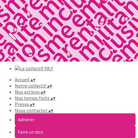
Exporter les lignes sélectionnées
Exporter toutes les colonnes
Exporter uniquement les colonnes affichées
Menu
Ajoutez un logo, un bouton, des réseaux sociaux
Cliquez pour éditer
Accueil
▴
▾
Notre collectif
▴
▾
Nos actions
▴
▾
Nos temps forts
▴
▾
Presse
▴
▾
Nous contacter
▴
▾
Adhérer
Faire un don